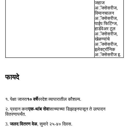
जहाज
अॅक्सेसरीज,
विमानचालन
अॅक्सेसरीज,
पाईप फिटिंग्ज,
हार्डवेअर टूल
अॅक्सेसरीज,
खेळण्यांचे
अॅक्सेसरीज,
इलेक्ट्रॉनिक
अॅक्सेसरीज इ.
फायदे
१. पेक्षा जास्त
१० वर्षे
परदेश व्यापारातील कौशल्य.
२. प्रदान करा
एक-थांब सेवा
साच्याच्या डिझाइनपासून ते उत्पादन
वितरणापर्यंत.
3.
जलद वितरण वेळ
, सुमारे २५-४० दिवस.