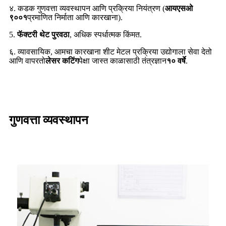
४. कडक गुणवत्ता व्यवस्थापन आणि प्रक्रिया नियंत्रण (
आयएसओ
९००१
प्रमाणित निर्माता आणि कारखाना).
5.
फॅक्टरी थेट पुरवठा
, अधिक स्पर्धात्मक किंमत.
६. व्यावसायिक, आमचा कारखाना शीट मेटल प्रक्रिया उद्योगाला सेवा देतो
आणि वापरतो
लेसर कटिंग
पेक्षा जास्त काळासाठी तंत्रज्ञान
१० वर्षे
.
गुणवत्ता व्यवस्थापन