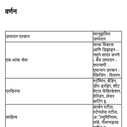
वर्णन
सानुकूलित
उत्पादन प्रकार
उत्पादन
साचा विकास
आणि डिझाइन -
नमुने सादर करणे
एक-थांबा सेवा
- बॅच उत्पादन -
तपासणी -
पृष्ठभाग उपचार -
पॅकेजिंग - वितरण.
स्टॅम्पिंग, बेंडिंग,
डीप ड्रॉइंग, शीट
प्रक्रिया
मेटल फॅब्रिकेशन,
वेल्डिंग, लेसर
कटिंग इ.
कार्बन स्टील,
स्टेनलेस स्टील,
साहित्य
अॅल्युमिनियम,
तांबे, गॅल्वनाइज्ड