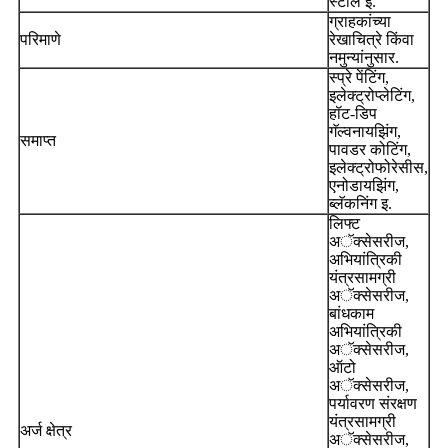
स्टील इ.
ग्राहकांच्या
परिमाणे
रेखाचित्रे किंवा
नमुन्यांनुसार.
स्प्रे पेंटिंग,
इलेक्ट्रोप्लेटिंग,
हॉट-डिप
गॅल्वनायझिंग,
समाप्त
पावडर कोटिंग,
इलेक्ट्रोफोरेसीस,
एनोडायझिंग,
ब्लॅकनिंग इ.
लिफ्ट
अॅक्सेसरीज,
अभियांत्रिकी
यंत्रसामग्री
अॅक्सेसरीज,
बांधकाम
अभियांत्रिकी
अॅक्सेसरीज,
ऑटो
अॅक्सेसरीज,
पर्यावरण संरक्षण
यंत्रसामग्री
अर्ज क्षेत्र
अॅक्सेसरीज,