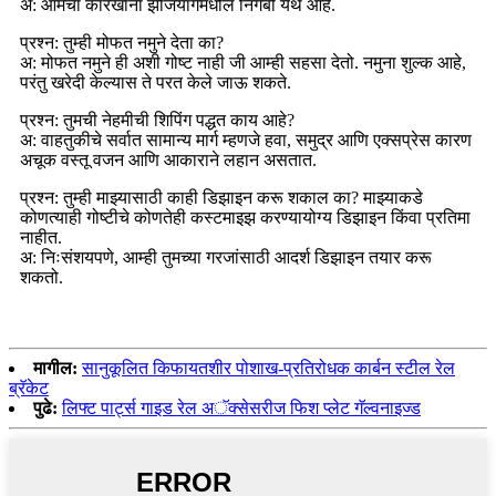
अ: आमचा कारखाना झेजियांगमधील निंगबो येथे आहे.
प्रश्न: तुम्ही मोफत नमुने देता का?
अ: मोफत नमुने ही अशी गोष्ट नाही जी आम्ही सहसा देतो. नमुना शुल्क आहे,
परंतु खरेदी केल्यास ते परत केले जाऊ शकते.
प्रश्न: तुमची नेहमीची शिपिंग पद्धत काय आहे?
अ: वाहतुकीचे सर्वात सामान्य मार्ग म्हणजे हवा, समुद्र आणि एक्सप्रेस कारण
अचूक वस्तू वजन आणि आकाराने लहान असतात.
प्रश्न: तुम्ही माझ्यासाठी काही डिझाइन करू शकाल का? माझ्याकडे
कोणत्याही गोष्टीचे कोणतेही कस्टमाइझ करण्यायोग्य डिझाइन किंवा प्रतिमा
नाहीत.
अ: निःसंशयपणे, आम्ही तुमच्या गरजांसाठी आदर्श डिझाइन तयार करू
शकतो.
मागील:
सानुकूलित किफायतशीर पोशाख-प्रतिरोधक कार्बन स्टील रेल
ब्रॅकेट
पुढे:
लिफ्ट पार्ट्स गाइड रेल अॅक्सेसरीज फिश प्लेट गॅल्वनाइज्ड