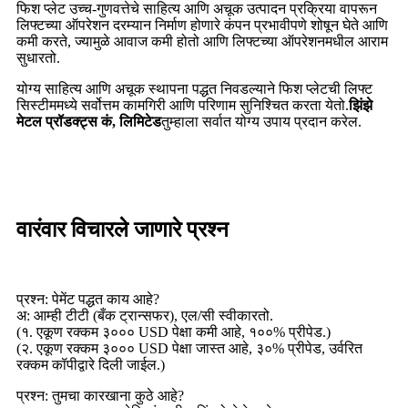
फिश प्लेट उच्च-गुणवत्तेचे साहित्य आणि अचूक उत्पादन प्रक्रिया वापरून
लिफ्टच्या ऑपरेशन दरम्यान निर्माण होणारे कंपन प्रभावीपणे शोषून घेते आणि
कमी करते, ज्यामुळे आवाज कमी होतो आणि लिफ्टच्या ऑपरेशनमधील आराम
सुधारतो.
योग्य साहित्य आणि अचूक स्थापना पद्धत निवडल्याने फिश प्लेटची लिफ्ट
सिस्टीममध्ये सर्वोत्तम कामगिरी आणि परिणाम सुनिश्चित करता येतो.
झिंझे
मेटल प्रॉडक्ट्स कं, लिमिटेड
तुम्हाला सर्वात योग्य उपाय प्रदान करेल.
वारंवार विचारले जाणारे प्रश्न
प्रश्न: पेमेंट पद्धत काय आहे?
अ: आम्ही टीटी (बँक ट्रान्सफर), एल/सी स्वीकारतो.
(१. एकूण रक्कम ३००० USD पेक्षा कमी आहे, १००% प्रीपेड.)
(२. एकूण रक्कम ३००० USD पेक्षा जास्त आहे, ३०% प्रीपेड, उर्वरित
रक्कम कॉपीद्वारे दिली जाईल.)
प्रश्न: तुमचा कारखाना कुठे आहे?