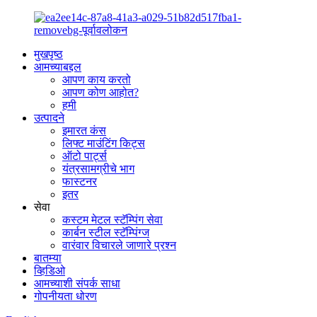
मुखपृष्ठ
आमच्याबद्दल
आपण काय करतो
आपण कोण आहोत?
हमी
उत्पादने
इमारत कंस
लिफ्ट माउंटिंग किट्स
ऑटो पार्ट्स
यंत्रसामग्रीचे भाग
फास्टनर
इतर
सेवा
कस्टम मेटल स्टॅम्पिंग सेवा
कार्बन स्टील स्टॅम्पिंग्ज
वारंवार विचारले जाणारे प्रश्न
बातम्या
व्हिडिओ
आमच्याशी संपर्क साधा
गोपनीयता धोरण