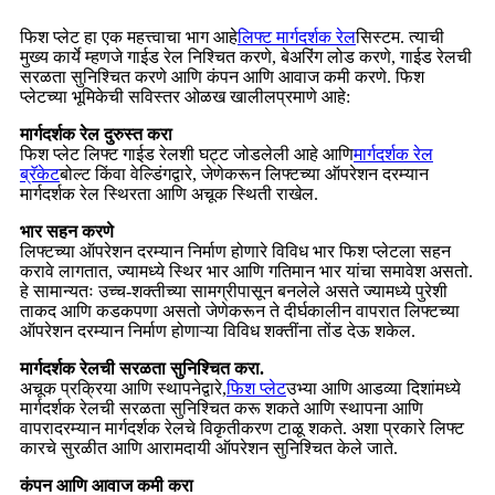
फिश प्लेट हा एक महत्त्वाचा भाग आहे
लिफ्ट मार्गदर्शक रेल
सिस्टम. त्याची
मुख्य कार्ये म्हणजे गाईड रेल निश्चित करणे, बेअरिंग लोड करणे, गाईड रेलची
सरळता सुनिश्चित करणे आणि कंपन आणि आवाज कमी करणे. फिश
प्लेटच्या भूमिकेची सविस्तर ओळख खालीलप्रमाणे आहे:
मार्गदर्शक रेल दुरुस्त करा
फिश प्लेट लिफ्ट गाईड रेलशी घट्ट जोडलेली आहे आणि
मार्गदर्शक रेल
ब्रॅकेट
बोल्ट किंवा वेल्डिंगद्वारे, जेणेकरून लिफ्टच्या ऑपरेशन दरम्यान
मार्गदर्शक रेल स्थिरता आणि अचूक स्थिती राखेल.
भार सहन करणे
लिफ्टच्या ऑपरेशन दरम्यान निर्माण होणारे विविध भार फिश प्लेटला सहन
करावे लागतात, ज्यामध्ये स्थिर भार आणि गतिमान भार यांचा समावेश असतो.
हे सामान्यतः उच्च-शक्तीच्या सामग्रीपासून बनलेले असते ज्यामध्ये पुरेशी
ताकद आणि कडकपणा असतो जेणेकरून ते दीर्घकालीन वापरात लिफ्टच्या
ऑपरेशन दरम्यान निर्माण होणाऱ्या विविध शक्तींना तोंड देऊ शकेल.
मार्गदर्शक रेलची सरळता सुनिश्चित करा.
अचूक प्रक्रिया आणि स्थापनेद्वारे,
फिश प्लेट
उभ्या आणि आडव्या दिशांमध्ये
मार्गदर्शक रेलची सरळता सुनिश्चित करू शकते आणि स्थापना आणि
वापरादरम्यान मार्गदर्शक रेलचे विकृतीकरण टाळू शकते. अशा प्रकारे लिफ्ट
कारचे सुरळीत आणि आरामदायी ऑपरेशन सुनिश्चित केले जाते.
कंपन आणि आवाज कमी करा