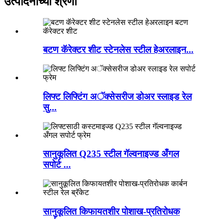
उत्पादनांच्या श्रेणी
बटण कॅरेक्टर शीट स्टेनलेस स्टील हेअरलाइन...
लिफ्ट लिफ्टिंग अॅक्सेसरीज डोअर स्लाइड रेल
सु...
सानुकूलित Q235 स्टील गॅल्वनाइज्ड अँगल
सपोर्ट ...
सानुकूलित किफायतशीर पोशाख-प्रतिरोधक